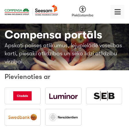
Piekļūstamība
Compensa portāls
Apskati polises atlikumus, lejupielādē veselības
karti, piesaki atlīdzības un seko līdzi atlīdzību
virzībai.
Pievienoties ar