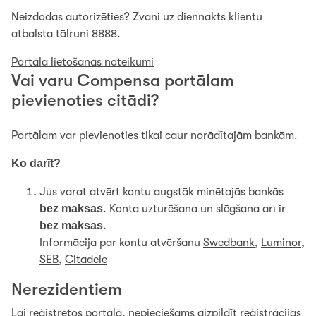
Neizdodas autorizēties? Zvani uz diennakts klientu
atbalsta tālruni 8888.
Portāla lietošanas noteikumi
Vai varu Compensa portālam
pievienoties citādi?
Portālam var pievienoties tikai caur norādītajām bankām.
Ko darīt?
Jūs varat atvērt kontu augstāk minētajās bankās
bez maksas
. Konta uzturēšana un slēgšana arī ir
bez maksas
.
Informācija par kontu atvēršanu
Swedbank
,
Luminor
,
SEB
,
Citadele
Nerezidentiem
Lai reģistrētos portālā, nepieciešams aizpildīt reģistrācijas