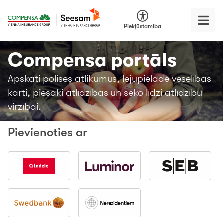
Piekļūstamība
Compensa portāls
Apskati polises atlikumus, lejupielādē veselības
karti, piesaki atlīdzības un seko līdzi atlīdzību
virzībai.
Pievienoties ar