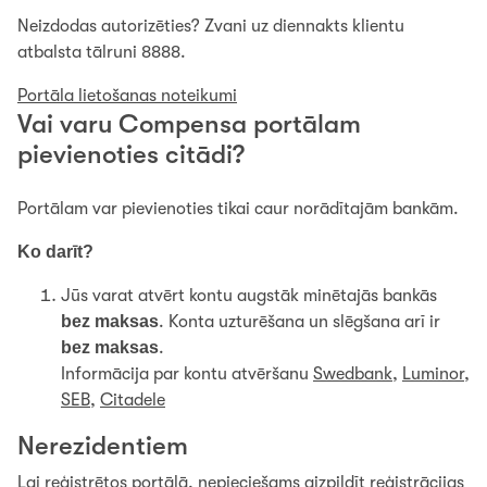
Neizdodas autorizēties? Zvani uz diennakts klientu
atbalsta tālruni 8888.
Portāla lietošanas noteikumi
Vai varu Compensa portālam
pievienoties citādi?
Portālam var pievienoties tikai caur norādītajām bankām.
Ko darīt?
Jūs varat atvērt kontu augstāk minētajās bankās
bez maksas
. Konta uzturēšana un slēgšana arī ir
bez maksas
.
Informācija par kontu atvēršanu
Swedbank
,
Luminor
,
SEB
,
Citadele
Nerezidentiem
Lai reģistrētos portālā, nepieciešams aizpildīt reģistrācijas