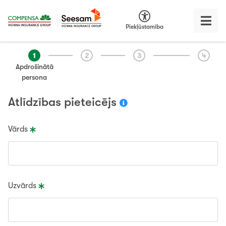
Piekļūstamība
1
2
3
4
Apdrošinātā
persona
Atlīdzības pieteicējs
Vārds
Uzvārds